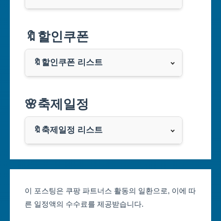
서울특별시
🔖할인쿠폰
부산광역시
🔖할인쿠폰 리스트
대구광역시
알리익스프레스
🌸축제일정
인천광역시
쿠팡
광주광역시
🔖축제일정 리스트
클룩
서울축제 일정
대전광역시
부산축제 일정
울산광역시
이 포스팅은 쿠팡 파트너스 활동의 일환으로, 이에 따
른 일정액의 수수료를 제공받습니다.
대구축제 일정
세종특별자치시