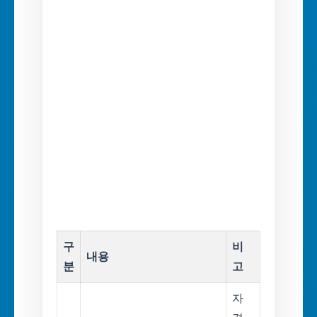
구
비
내용
분
고
자