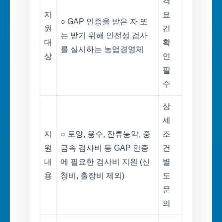
격
지
요
○ GAP 인증을 받은 자 또
원
건
는 받기 위해 안전성 검사
대
확
를 실시하는 농업경영체
상
인
필
수
상
세
지
○ 토양, 용수, 잔류농약, 중
조
원
금속 검사비 등 GAP 인증
건
내
에 필요한 검사비 지원 (신
별
용
청비, 출장비 제외)
도
문
의