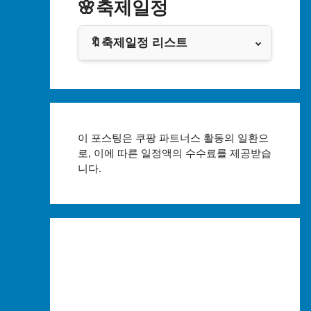
🌸축제일정
쿠팡
광주광역시
🔖축제일정 리스트
클룩
대전광역시
서울축제 일정
울산광역시
부산축제 일정
세종특별자치시
이 포스팅은 쿠팡 파트너스 활동의 일환으
대구축제 일정
로, 이에 따른 일정액의 수수료를 제공받습
니다.
경기도
인천축제 일정
강원도
광주축제 일정
충청북도
대전축제 일정
충청남도
울산축제 일정