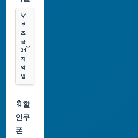
💡
보
조
금
24
지
역
별
서
울
🔖할
특
인쿠
별
시
폰