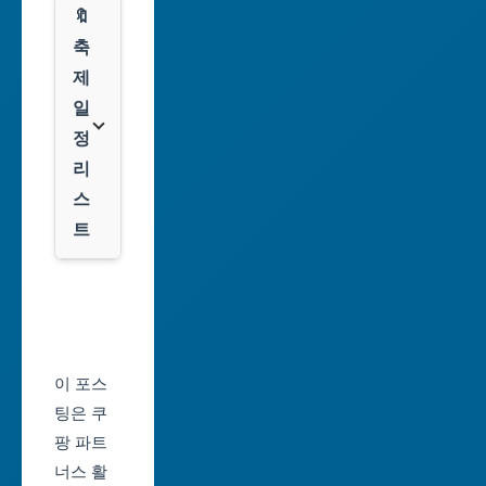
🔖
광
쿠
축
주
팡
제
광
일
역
클
정
시
룩
리
스
대
트
전
광
서
역
울
시
축
울
제
이 포스
산
일
팅은 쿠
광
정
팡 파트
역
너스 활
부