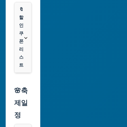
부
산
🔖
광
할
역
인
시
쿠
폰
대
리
구
스
광
트
역
시
알
리
🌸축
인
익
천
제일
스
광
프
정
역
레
시
스