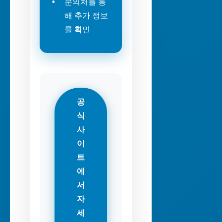
문의처를 통
해 추가 정보
를 확인
공
식
사
이
트
에
서
자
세