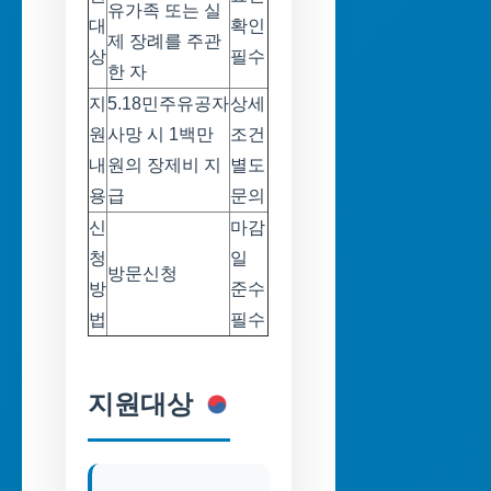
유가족 또는 실
대
확인
제 장례를 주관
상
필수
한 자
지
5.18민주유공자
상세
원
사망 시 1백만
조건
내
원의 장제비 지
별도
용
급
문의
신
마감
청
일
방문신청
방
준수
법
필수
지원대상