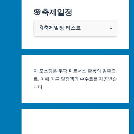
알리익스프레스
🌸축제일정
인천광역시
쿠팡
광주광역시
🔖축제일정 리스트
클룩
서울축제 일정
대전광역시
부산축제 일정
울산광역시
이 포스팅은 쿠팡 파트너스 활동의 일환으
대구축제 일정
세종특별자치시
로, 이에 따른 일정액의 수수료를 제공받습
니다.
인천축제 일정
경기도
광주축제 일정
강원도
대전축제 일정
충청북도