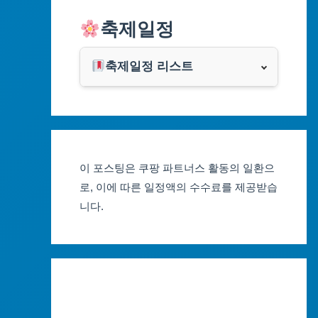
알리익스프레스
축제일정
인천광역시
쿠팡
광주광역시
축제일정 리스트
클룩
서울축제 일정
대전광역시
부산축제 일정
울산광역시
이 포스팅은 쿠팡 파트너스 활동의 일환으
대구축제 일정
세종특별자치시
로, 이에 따른 일정액의 수수료를 제공받습
니다.
인천축제 일정
경기도
광주축제 일정
강원도
대전축제 일정
충청북도