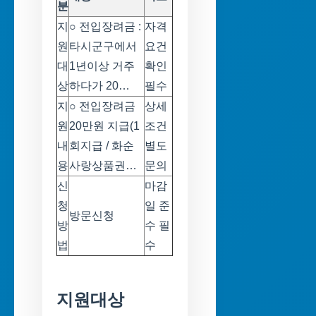
분
지
○ 전입장려금 :
자격
원
타시군구에서
요건
대
1년이상 거주
확인
상
하다가 20…
필수
지
○ 전입장려금
상세
원
20만원 지급(1
조건
내
회지급 / 화순
별도
용
사랑상품권…
문의
신
마감
청
일 준
방문신청
방
수 필
법
수
지원대상