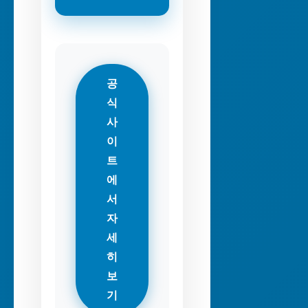
공
식
사
이
트
에
서
자
세
히
보
기