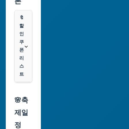
폰
부
산
🔖
광
할
역
인
시
쿠
폰
대
리
구
스
광
트
역
시
알
리
🌸축
인
익
천
제일
스
광
프
정
역
레