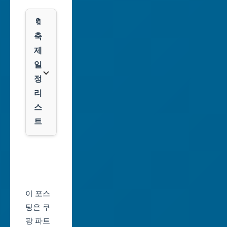
시
스
🔖
광
쿠
축
주
팡
제
광
일
역
클
정
시
룩
리
스
대
트
전
광
서
역
울
시
축
울
제
이 포스
산
일
팅은 쿠
광
정
팡 파트