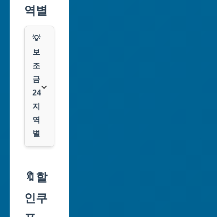
역별
💡
보
조
금
24
지
역
별
서
울
🔖할
특
인쿠
별
시