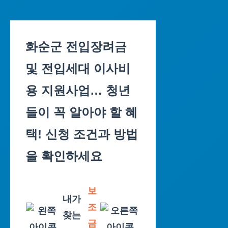
Skip
to
화순군 전입장려금
content
및 전입세대 이사비
용 지원사업… 청년
들이 꼭 알아야 할 혜
택! 신청 조건과 방법
을 확인하세요
보
내가
조
찾는
금