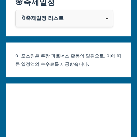
🌸축제일정
인천광역시
쿠팡
광주광역시
🔖축제일정 리스트
클룩
서울축제 일정
대전광역시
부산축제 일정
울산광역시
이 포스팅은 쿠팡 파트너스 활동의 일환으로, 이에 따
른 일정액의 수수료를 제공받습니다.
대구축제 일정
세종특별자치시
인천축제 일정
경기도
광주축제 일정
강원도
대전축제 일정
충청북도
울산축제 일정
충청남도