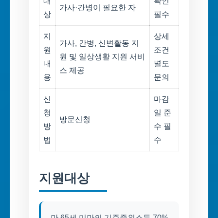
대
확인
가사·간병이 필요한 자
상
필수
지
상세
가사, 간병, 신변활동 지
원
조건
원 및 일상생활 지원 서비
내
별도
스 제공
용
문의
신
마감
청
일 준
방문신청
방
수 필
법
수
지원대상
만 65세 미만의 기준중위소득 70%