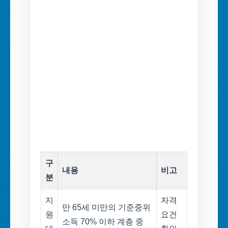
구
내용
비고
분
지
자격
만 65세 미만의 기준중위
원
요건
소득 70% 이하 계층 중