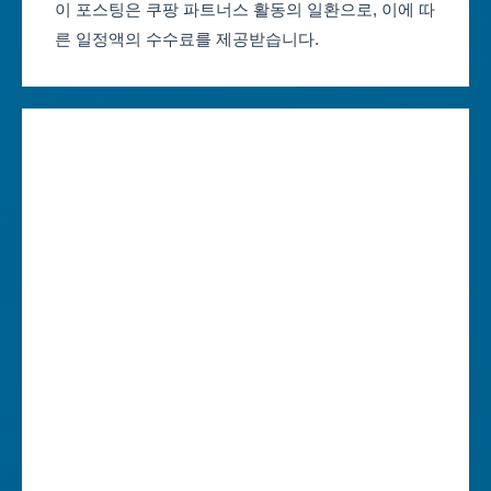
이 포스팅은 쿠팡 파트너스 활동의 일환으로, 이에 따
른 일정액의 수수료를 제공받습니다.
대구축제 일정
세종특별자치시
인천축제 일정
경기도
광주축제 일정
강원도
대전축제 일정
충청북도
울산축제 일정
충청남도
세종축제 일정
전라북도
경기축제 일정
전라남도
강원축제 일정
경상북도