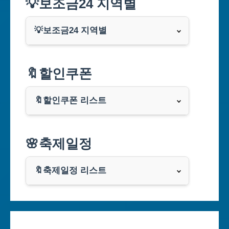
💡보조금24 지역별
💡보조금24 지역별
서울특별시
🔖할인쿠폰
부산광역시
🔖할인쿠폰 리스트
대구광역시
알리익스프레스
🌸축제일정
인천광역시
쿠팡
광주광역시
🔖축제일정 리스트
클룩
서울축제 일정
대전광역시
부산축제 일정
울산광역시