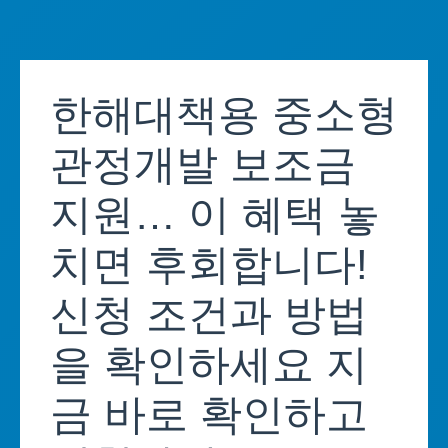
Skip
to
한해대책용 중소형
content
관정개발 보조금
지원… 이 혜택 놓
치면 후회합니다!
신청 조건과 방법
을 확인하세요 지
금 바로 확인하고