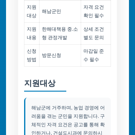
지원
자격 요건
해남군민
대상
확인 필수
지원
한해대책용 중.소
상세 조건
내용
형 관정개발
별도 문의
신청
마감일 준
방문신청
방법
수 필수
지원대상
해남군에 거주하며, 농업 경영에 어
려움을 겪는 군민을 지원합니다. 구
체적인 자격 요건은 공고를 통해 확
인하거나, 건설도시과에 문의하시