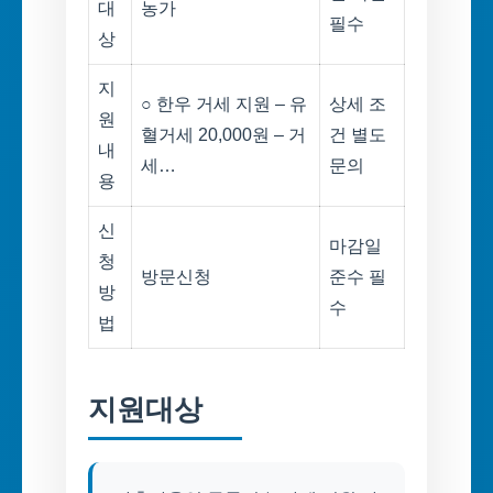
대
농가
필수
상
지
○ 한우 거세 지원 – 유
상세 조
원
혈거세 20,000원 – 거
건 별도
내
세…
문의
용
신
마감일
청
방문신청
준수 필
방
수
법
지원대상