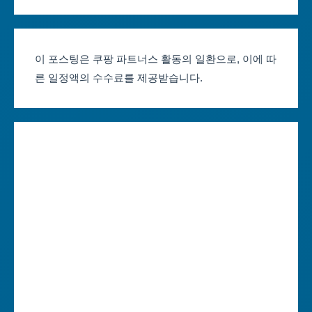
서울축제 일정
대전광역시
부산축제 일정
울산광역시
이 포스팅은 쿠팡 파트너스 활동의 일환으로, 이에 따
른 일정액의 수수료를 제공받습니다.
대구축제 일정
세종특별자치시
인천축제 일정
경기도
광주축제 일정
강원도
대전축제 일정
충청북도
울산축제 일정
충청남도
세종축제 일정
전라북도