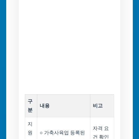
구
내용
비고
분
지
자격 요
원
○ 가축사육업 등록된
건 확인