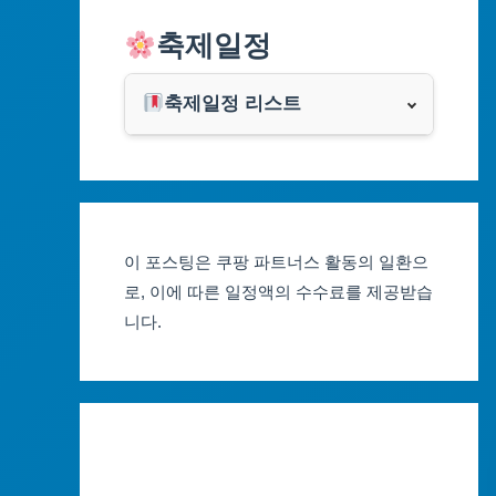
알리익스프레스
축제일정
인천광역시
쿠팡
광주광역시
축제일정 리스트
클룩
서울축제 일정
대전광역시
부산축제 일정
울산광역시
이 포스팅은 쿠팡 파트너스 활동의 일환으
대구축제 일정
세종특별자치시
로, 이에 따른 일정액의 수수료를 제공받습
니다.
인천축제 일정
경기도
광주축제 일정
강원도
대전축제 일정
충청북도