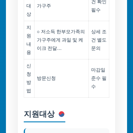
건 확인
대
가구주
필수
상
지
○ 저소득 한부모가족의
상세 조
원
가구주에게 과일 및 케
건 별도
내
이크 전달…
문의
용
신
마감일
청
방문신청
준수 필
방
수
법
지원대상