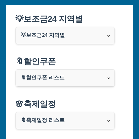
💡보조금24 지역별
💡보조금24 지역별
서울특별시
🔖할인쿠폰
부산광역시
🔖할인쿠폰 리스트
대구광역시
알리익스프레스
🌸축제일정
인천광역시
쿠팡
광주광역시
🔖축제일정 리스트
클룩
서울축제 일정
대전광역시