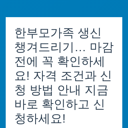
Skip
to
한부모가족 생신
content
챙겨드리기… 마감
전에 꼭 확인하세
요! 자격 조건과 신
청 방법 안내 지금
바로 확인하고 신
청하세요!