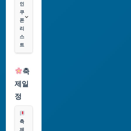
역
인
시
쿠
폰
대
리
구
스
광
트
역
시
알
리
축
인
익
천
제일
스
광
프
정
역
레
시
스
광
쿠
축
주
팡
제