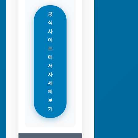
공
식
사
이
트
에
서
자
세
히
보
기