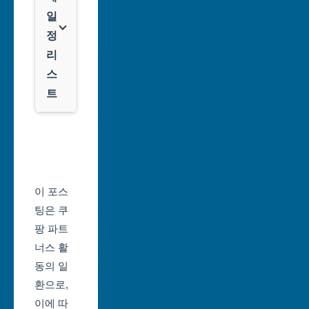
광
일
역
클
정
시
룩
리
스
대
트
전
광
서
역
울
시
축
울
제
이 포스
산
일
팅은 쿠
광
정
팡 파트
역
너스 활
부
시
동의 일
산
환으로,
세
축
이에 따