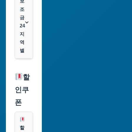
보
조
금
24
지
역
별
서
울
할
특
인쿠
별
시
폰
부
산
광
할