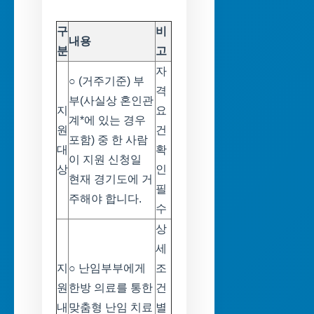
구
비
내용
분
고
자
○ (거주기준) 부
격
부(사실상 혼인관
지
요
계*에 있는 경우
원
건
포함) 중 한 사람
대
확
이 지원 신청일
상
인
현재 경기도에 거
필
주해야 합니다.
수
상
세
지
○ 난임부부에게
조
원
한방 의료를 통한
건
내
맞춤형 난임 치료
별