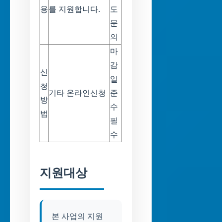
용
를 지원합니다.
도
문
의
마
감
신
일
청
기타 온라인신청
준
방
수
법
필
수
지원대상
본 사업의 지원