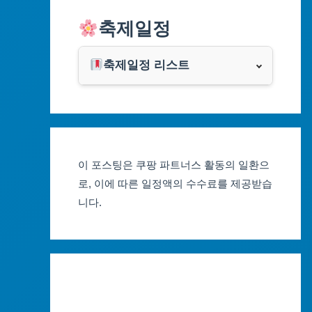
알리익스프레스
축제일정
인천광역시
쿠팡
광주광역시
축제일정 리스트
클룩
서울축제 일정
대전광역시
부산축제 일정
울산광역시
이 포스팅은 쿠팡 파트너스 활동의 일환으
대구축제 일정
세종특별자치시
로, 이에 따른 일정액의 수수료를 제공받습
니다.
인천축제 일정
경기도
광주축제 일정
강원도
대전축제 일정
충청북도