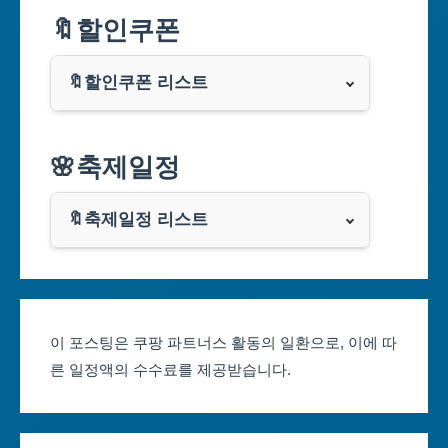
🔖할인쿠폰
부산광역시
🔖할인쿠폰 리스트
대구광역시
알리익스프레스
🌸축제일정
인천광역시
쿠팡
광주광역시
🔖축제일정 리스트
클룩
서울축제 일정
대전광역시
부산축제 일정
울산광역시
이 포스팅은 쿠팡 파트너스 활동의 일환으로, 이에 따
른 일정액의 수수료를 제공받습니다.
대구축제 일정
세종특별자치시
인천축제 일정
경기도