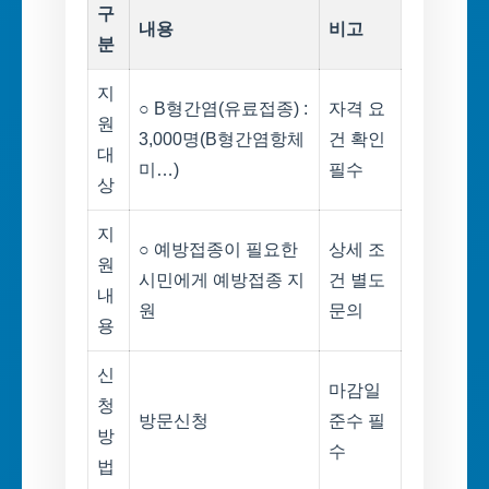
구
내용
비고
분
지
○ B형간염(유료접종) :
자격 요
원
3,000명(B형간염항체
건 확인
대
미…)
필수
상
지
○ 예방접종이 필요한
상세 조
원
시민에게 예방접종 지
건 별도
내
원
문의
용
신
마감일
청
방문신청
준수 필
방
수
법