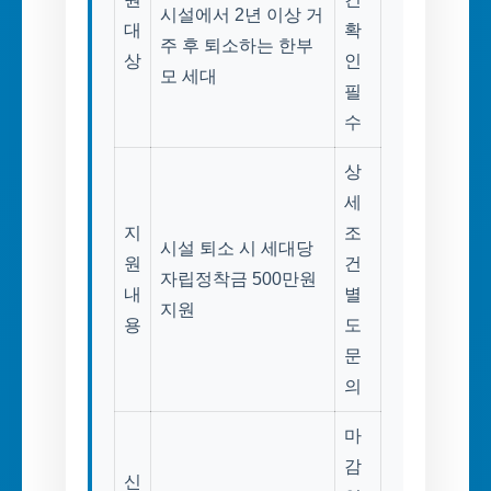
시설에서 2년 이상 거
대
확
주 후 퇴소하는 한부
상
인
모 세대
필
수
상
세
지
조
시설 퇴소 시 세대당
원
건
자립정착금 500만원
내
별
지원
용
도
문
의
마
감
신