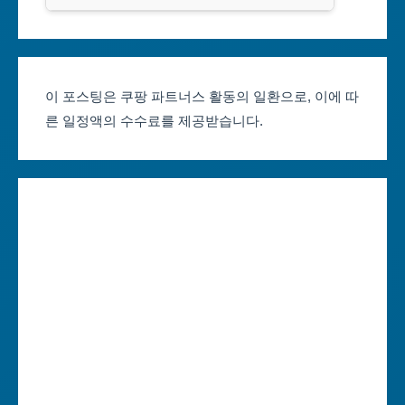
클룩
서울축제 일정
대전광역시
부산축제 일정
울산광역시
이 포스팅은 쿠팡 파트너스 활동의 일환으로, 이에 따
른 일정액의 수수료를 제공받습니다.
대구축제 일정
세종특별자치시
인천축제 일정
경기도
광주축제 일정
강원도
대전축제 일정
충청북도
울산축제 일정
충청남도
세종축제 일정
전라북도