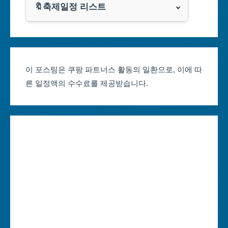
광주광역시
🔖축제일정 리스트
클룩
서울축제 일정
대전광역시
부산축제 일정
울산광역시
이 포스팅은 쿠팡 파트너스 활동의 일환으로, 이에 따
른 일정액의 수수료를 제공받습니다.
대구축제 일정
세종특별자치시
인천축제 일정
경기도
광주축제 일정
강원도
대전축제 일정
충청북도
울산축제 일정
충청남도