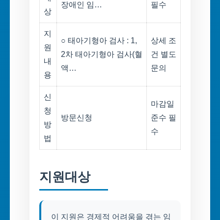
장애인 임…
필수
상
지
○ 태아기형아 검사 : 1,
상세 조
원
2차 태아기형아 검사(혈
건 별도
내
액…
문의
용
신
마감일
청
방문신청
준수 필
방
수
법
지원대상
이 지원은 경제적 어려움을 겪는 임