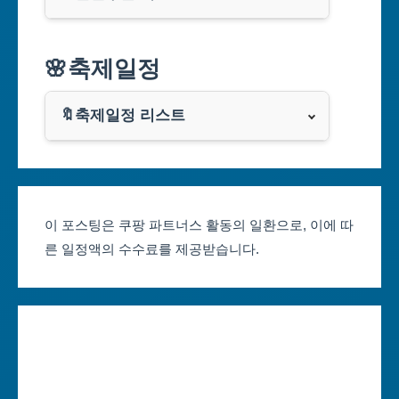
대구광역시
알리익스프레스
🌸축제일정
인천광역시
쿠팡
광주광역시
🔖축제일정 리스트
클룩
서울축제 일정
대전광역시
부산축제 일정
울산광역시
이 포스팅은 쿠팡 파트너스 활동의 일환으로, 이에 따
른 일정액의 수수료를 제공받습니다.
대구축제 일정
세종특별자치시
인천축제 일정
경기도
광주축제 일정
강원도