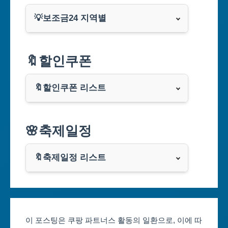
💡보조금24 지역별
서울특별시
🔖할인쿠폰
부산광역시
🔖할인쿠폰 리스트
대구광역시
알리익스프레스
🌸축제일정
인천광역시
쿠팡
광주광역시
🔖축제일정 리스트
클룩
서울축제 일정
대전광역시
부산축제 일정
울산광역시
이 포스팅은 쿠팡 파트너스 활동의 일환으로, 이에 따