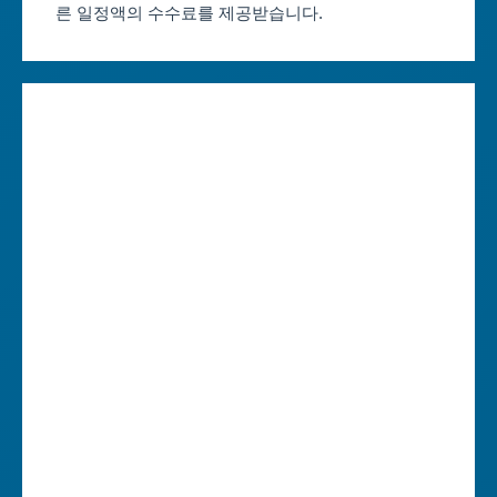
른 일정액의 수수료를 제공받습니다.
대구축제 일정
세종특별자치시
인천축제 일정
경기도
광주축제 일정
강원도
대전축제 일정
충청북도
울산축제 일정
충청남도
세종축제 일정
전라북도
경기축제 일정
전라남도
강원축제 일정
경상북도