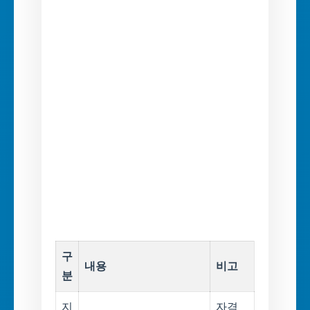
구
내용
비고
분
지
자격