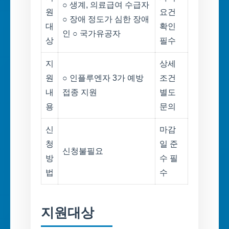
○ 생계, 의료급여 수급자
원
요건
○ 장애 정도가 심한 장애
대
확인
인 ○ 국가유공자
상
필수
지
상세
원
○ 인플루엔자 3가 예방
조건
내
접종 지원
별도
용
문의
신
마감
청
일 준
신청불필요
방
수 필
법
수
지원대상