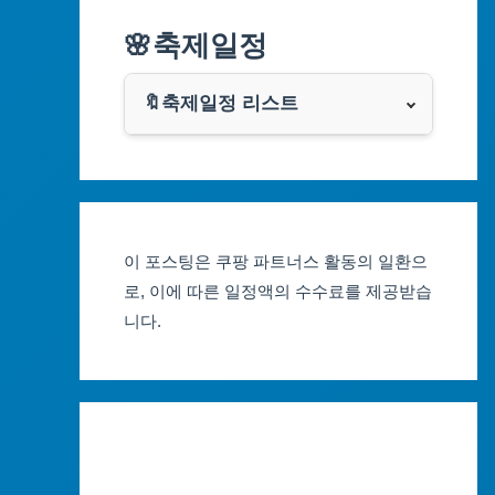
알리익스프레스
🌸축제일정
인천광역시
쿠팡
광주광역시
🔖축제일정 리스트
클룩
서울축제 일정
대전광역시
부산축제 일정
울산광역시
이 포스팅은 쿠팡 파트너스 활동의 일환으
대구축제 일정
세종특별자치시
로, 이에 따른 일정액의 수수료를 제공받습
니다.
인천축제 일정
경기도
광주축제 일정
강원도
대전축제 일정
충청북도