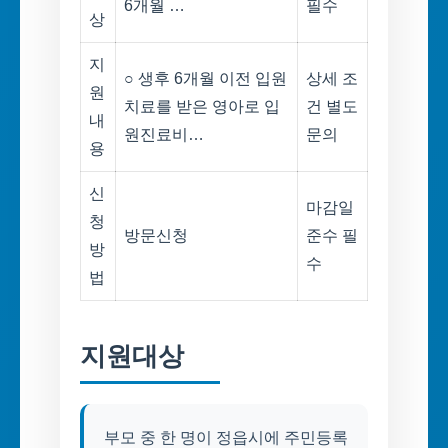
6개월 …
필수
상
지
○ 생후 6개월 이전 입원
상세 조
원
치료를 받은 영아로 입
건 별도
내
원진료비…
문의
용
신
마감일
청
방문신청
준수 필
방
수
법
지원대상
부모 중 한 명이 정읍시에 주민등록