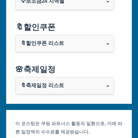
💡보조금24 지역별
서울특별시
🔖할인쿠폰
부산광역시
🔖할인쿠폰 리스트
대구광역시
알리익스프레스
🌸축제일정
인천광역시
쿠팡
광주광역시
🔖축제일정 리스트
클룩
서울축제 일정
대전광역시
부산축제 일정
울산광역시
이 포스팅은 쿠팡 파트너스 활동의 일환으로, 이에 따
른 일정액의 수수료를 제공받습니다.
대구축제 일정
세종특별자치시