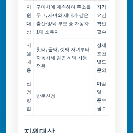
지
구미시에 계속하여 주소를
자격
원
두고, 자녀와 세대가 같은
요건
대
출산·양육 부모 중 자동차
확인
상
1대 소유자
필수
지
상세
첫째, 둘째, 셋째 자녀부터
원
조건
자동차세 감면 혜택 차등
내
별도
적용
용
문의
신
마감
청
일
방문신청
방
준수
법
필수
지원대상