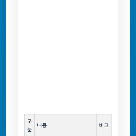
구
내용
비고
분