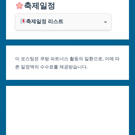
축제일정
인천광역시
쿠팡
광주광역시
축제일정 리스트
클룩
서울축제 일정
대전광역시
부산축제 일정
울산광역시
이 포스팅은 쿠팡 파트너스 활동의 일환으로, 이에 따
른 일정액의 수수료를 제공받습니다.
대구축제 일정
세종특별자치시
인천축제 일정
경기도
광주축제 일정
강원도
대전축제 일정
충청북도