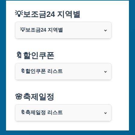
💡보조금24 지역별
💡보조금24 지역별
서울특별시
🔖할인쿠폰
부산광역시
🔖할인쿠폰 리스트
대구광역시
알리익스프레스
🌸축제일정
인천광역시
쿠팡
광주광역시
🔖축제일정 리스트
클룩
서울축제 일정
대전광역시