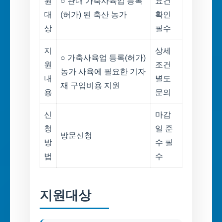
원
○ 관내 가축사육업 등록
요건
대
(허가) 된 축산 농가
확인
상
필수
지
상세
○ 가축사육업 등록(허가)
원
조건
농가 사육에 필요한 기자
내
별도
재 구입비용 지원
용
문의
신
마감
청
일 준
방문신청
방
수 필
법
수
지원대상