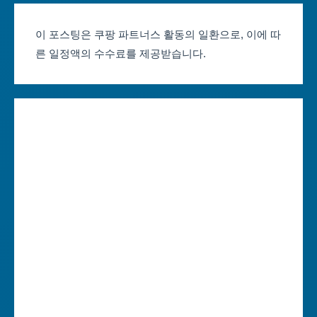
부산축제 일정
울산광역시
이 포스팅은 쿠팡 파트너스 활동의 일환으로, 이에 따
른 일정액의 수수료를 제공받습니다.
대구축제 일정
세종특별자치시
인천축제 일정
경기도
광주축제 일정
강원도
대전축제 일정
충청북도
울산축제 일정
충청남도
세종축제 일정
전라북도
경기축제 일정
전라남도