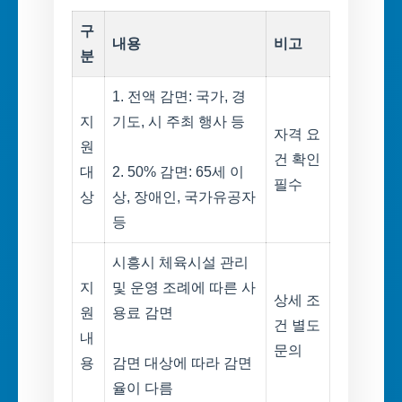
구
내용
비고
분
1. 전액 감면: 국가, 경
지
기도, 시 주최 행사 등
자격 요
원
건 확인
대
2. 50% 감면: 65세 이
필수
상
상, 장애인, 국가유공자
등
시흥시 체육시설 관리
지
및 운영 조례에 따른 사
상세 조
원
용료 감면
건 별도
내
문의
용
감면 대상에 따라 감면
율이 다름