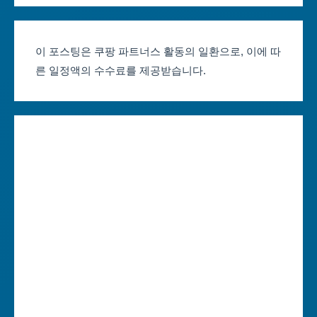
서울축제 일정
대전광역시
부산축제 일정
울산광역시
이 포스팅은 쿠팡 파트너스 활동의 일환으로, 이에 따
른 일정액의 수수료를 제공받습니다.
대구축제 일정
세종특별자치시
인천축제 일정
경기도
광주축제 일정
강원도
대전축제 일정
충청북도
울산축제 일정
충청남도
세종축제 일정
전라북도
경기축제 일정