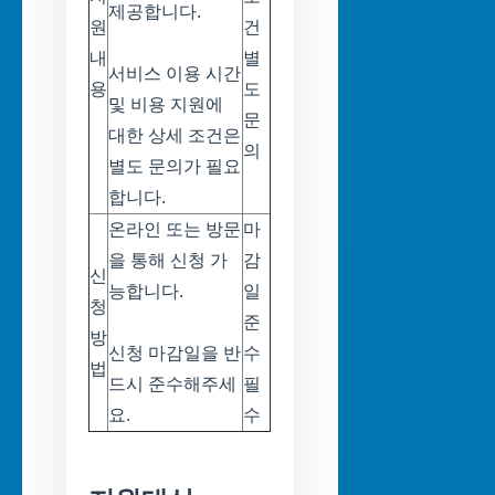
제공합니다.
원
건
내
별
서비스 이용 시간
용
도
및 비용 지원에
문
대한 상세 조건은
의
별도 문의가 필요
합니다.
온라인 또는 방문
마
을 통해 신청 가
감
신
능합니다.
일
청
준
방
신청 마감일을 반
수
법
드시 준수해주세
필
요.
수