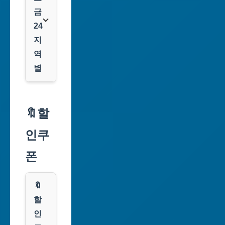
금
24
지
역
별
서
울
🔖할
특
인쿠
별
시
폰
부
산
🔖
광
할
역
인