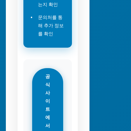
는지 확인
문의처를 통
해 추가 정보
를 확인
공
식
사
이
트
에
서