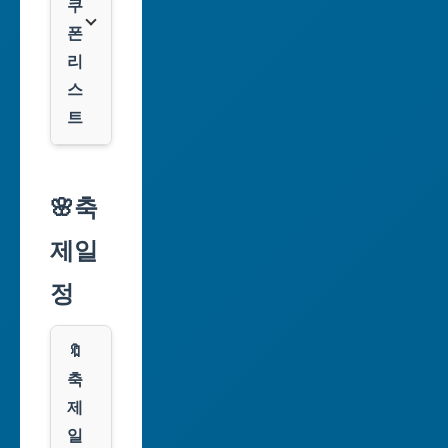
시
쿠
폰
대
리
구
스
광
트
역
시
알
리
🌸축
인
익
천
제일
스
광
프
정
역
레
시
스
🔖
광
쿠
축
주
팡
제
광
일