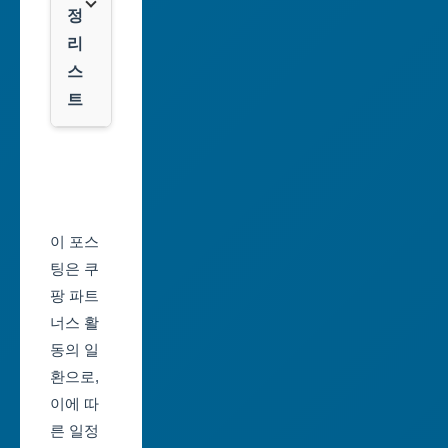
역
클
정
시
룩
리
스
대
트
전
광
서
역
울
시
축
울
제
이 포스
산
일
팅은 쿠
광
정
팡 파트
역
너스 활
부
시
동의 일
산
환으로,
세
축
이에 따
종
제
른 일정
특
일