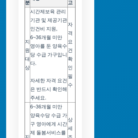
분
고
시간제보육 관리
기관 및 제공기관
자
인건비 지원,
격
6~36개월 미만
지
요
영아를 둔 양육수
원
건
당 수급 가구입니
대
확
다.
상
인
필
자세한 자격 요건
수
은 반드시 확인해
주세요.
6~36개월 미만
양육수당 수급 가
상
구 영아에게 시간
세
제 돌봄서비스를
지
조