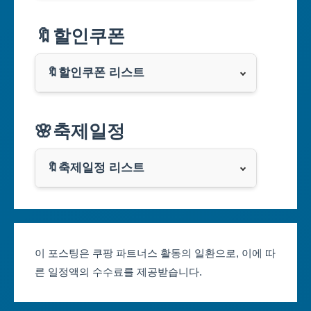
서울특별시
🔖할인쿠폰
부산광역시
🔖할인쿠폰 리스트
대구광역시
알리익스프레스
🌸축제일정
인천광역시
쿠팡
광주광역시
🔖축제일정 리스트
클룩
서울축제 일정
대전광역시
부산축제 일정
울산광역시
이 포스팅은 쿠팡 파트너스 활동의 일환으로, 이에 따
른 일정액의 수수료를 제공받습니다.
대구축제 일정
세종특별자치시