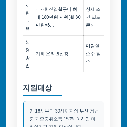
지
○ 사회진입활동비 최
상세 조
원
대 180만원 지원(월 30
건 별도
내
만원×6…
문의
용
신
마감일
청
기타 온라인신청
준수 필
방
수
법
지원대상
만 18세부터 39세까지의 부산 청년
중 기준중위소득 150% 이하인 미
취업자가 지원 대상입니다.