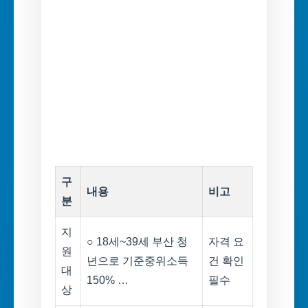
구
내용
비고
분
지
○ 18세~39세 부산 청
자격 요
원
년으로 기준중위소득
건 확인
대
150% …
필수
상