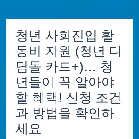
Skip
to
청년 사회진입 활
content
동비 지원 (청년 디
딤돌 카드+)… 청
년들이 꼭 알아야
할 혜택! 신청 조건
과 방법을 확인하
세요