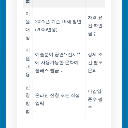
분
지
자격 요
원
2025년 기준 19세 청년
건 확인
대
(2006년생)
필수
상
지
예술분야 공연*･전시**
상세 조
원
에 사용가능한 문화예
건 별도
내
술패스 발급…
문의
용
신
마감일
청
온라인 신청 또는 직접
준수 필
방
입력
수
법