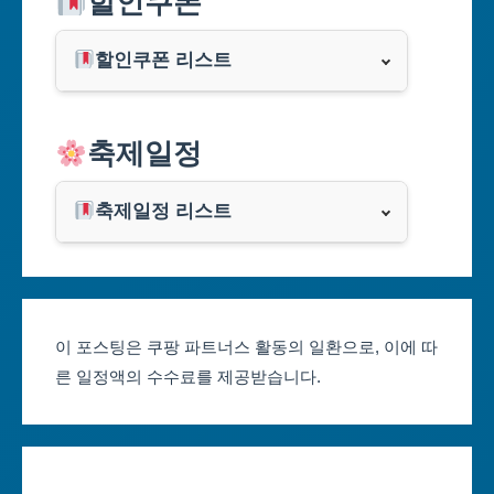
할인쿠폰
부산광역시
할인쿠폰 리스트
대구광역시
알리익스프레스
축제일정
인천광역시
쿠팡
광주광역시
축제일정 리스트
클룩
서울축제 일정
대전광역시
부산축제 일정
울산광역시
이 포스팅은 쿠팡 파트너스 활동의 일환으로, 이에 따
른 일정액의 수수료를 제공받습니다.
대구축제 일정
세종특별자치시
인천축제 일정
경기도