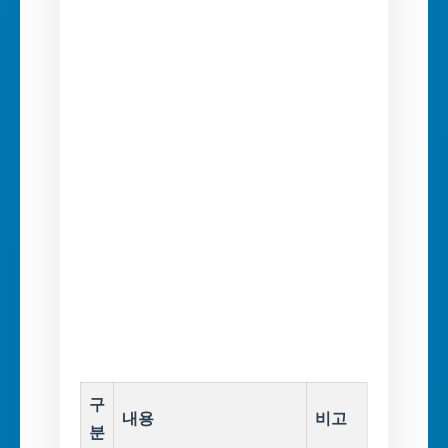
구
내용
비고
분