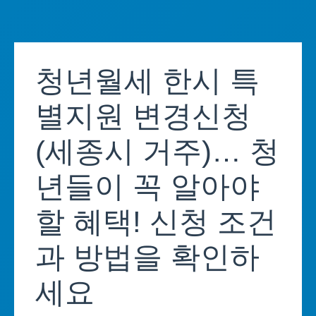
Skip
to
청년월세 한시 특
content
별지원 변경신청
(세종시 거주)… 청
년들이 꼭 알아야
할 혜택! 신청 조건
과 방법을 확인하
세요