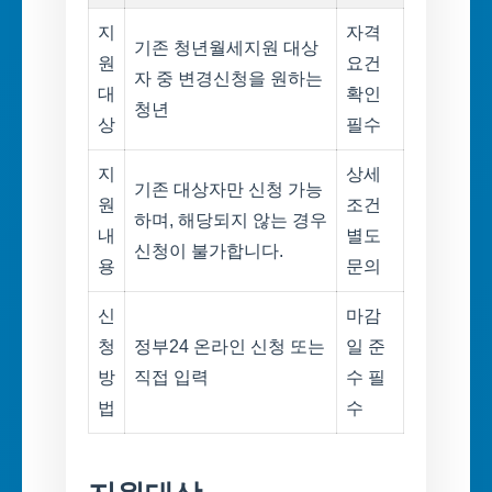
지
자격
기존 청년월세지원 대상
원
요건
자 중 변경신청을 원하는
대
확인
청년
상
필수
지
상세
기존 대상자만 신청 가능
원
조건
하며, 해당되지 않는 경우
내
별도
신청이 불가합니다.
용
문의
신
마감
청
정부24 온라인 신청 또는
일 준
방
직접 입력
수 필
법
수