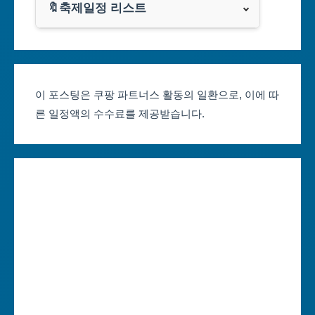
광주광역시
🔖축제일정 리스트
클룩
서울축제 일정
대전광역시
부산축제 일정
울산광역시
이 포스팅은 쿠팡 파트너스 활동의 일환으로, 이에 따
른 일정액의 수수료를 제공받습니다.
대구축제 일정
세종특별자치시
인천축제 일정
경기도
광주축제 일정
강원도
대전축제 일정
충청북도
울산축제 일정
충청남도