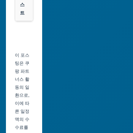
스
대
트
전
광
서
역
울
시
축
울
제
이 포스
산
일
팅은 쿠
광
정
팡 파트
역
너스 활
부
시
동의 일
산
환으로,
세
축
이에 따
종
제
른 일정
특
일
액의 수
별
정
수료를
자