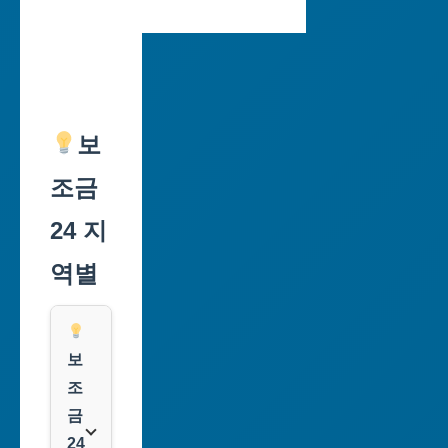
보
조금
24 지
역별
보
조
금
24