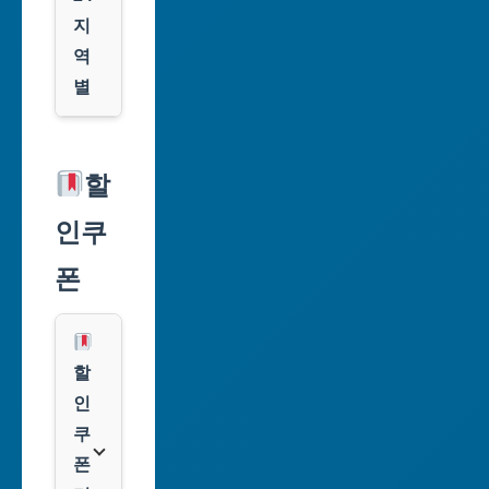
지
역
별
서
울
할
특
인쿠
별
시
폰
부
산
광
할
역
인
시
쿠
폰
대