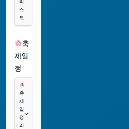
리
구
스
광
트
역
시
알
리
축
인
익
천
제일
스
광
프
정
역
레
시
스
광
쿠
축
주
팡
제
광
일
역
클
정
시
룩
리