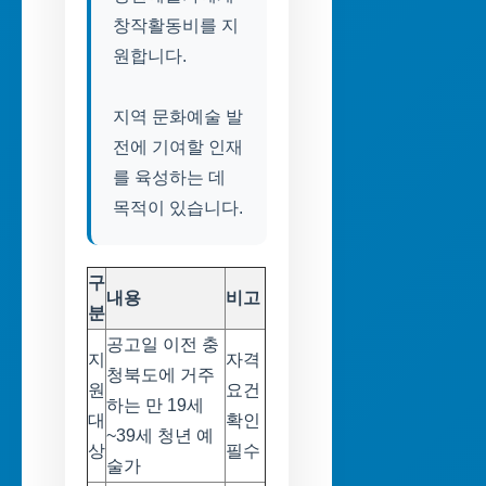
창작활동비를 지
원합니다.
지역 문화예술 발
전에 기여할 인재
를 육성하는 데
목적이 있습니다.
구
내용
비고
분
공고일 이전 충
지
자격
청북도에 거주
원
요건
하는 만 19세
대
확인
~39세 청년 예
상
필수
술가