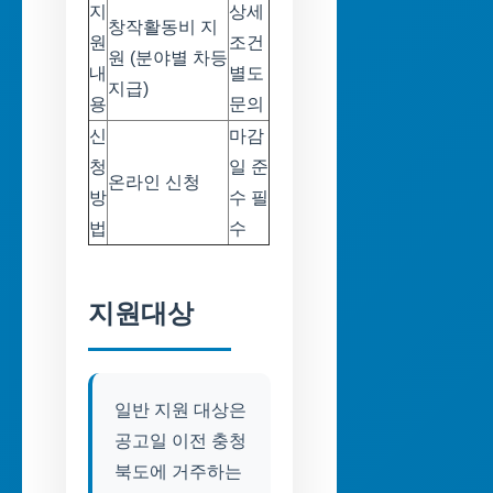
지
상세
창작활동비 지
원
조건
원 (분야별 차등
내
별도
지급)
용
문의
신
마감
청
일 준
온라인 신청
방
수 필
법
수
지원대상
일반 지원 대상은
공고일 이전 충청
북도에 거주하는