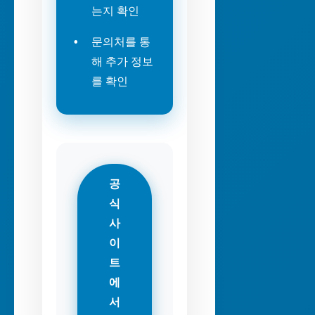
는지 확인
문의처를 통
해 추가 정보
를 확인
공
식
사
이
트
에
서