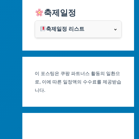
알리익스프레스
축제일정
인천광역시
쿠팡
광주광역시
축제일정 리스트
클룩
서울축제 일정
대전광역시
부산축제 일정
울산광역시
이 포스팅은 쿠팡 파트너스 활동의 일환으
대구축제 일정
세종특별자치시
로, 이에 따른 일정액의 수수료를 제공받습
니다.
인천축제 일정
경기도
광주축제 일정
강원도
대전축제 일정
충청북도