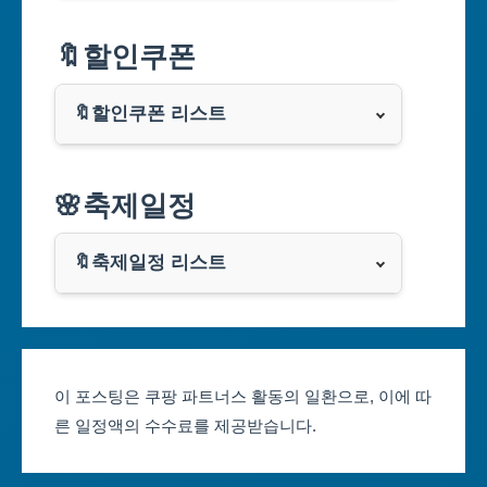
서울특별시
🔖할인쿠폰
부산광역시
🔖할인쿠폰 리스트
대구광역시
알리익스프레스
🌸축제일정
인천광역시
쿠팡
광주광역시
🔖축제일정 리스트
클룩
서울축제 일정
대전광역시
부산축제 일정
울산광역시
이 포스팅은 쿠팡 파트너스 활동의 일환으로, 이에 따
른 일정액의 수수료를 제공받습니다.
대구축제 일정
세종특별자치시