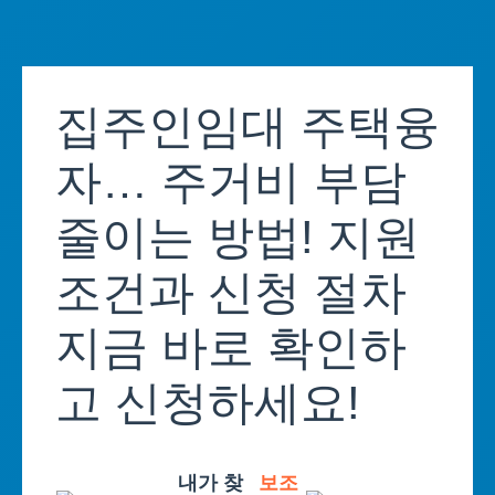
Skip
to
집주인임대 주택융
content
자… 주거비 부담
줄이는 방법! 지원
조건과 신청 절차
지금 바로 확인하
고 신청하세요!
내가 찾
보조