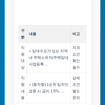
구
내용
비고
분
지
자격
○ 임대수요가 있는 지역
원
요건
내 주택소유자(주택임대
대
확인
사업등록…
상
필수
지
상세
원
○ (융자형) 1순위 임차인
조건
내
검증 시 금리 1.5%, …
별도
용
문의