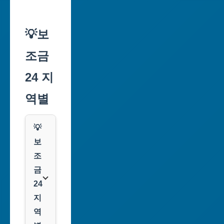
💡보
조금
24 지
역별
💡
보
조
금
24
지
역