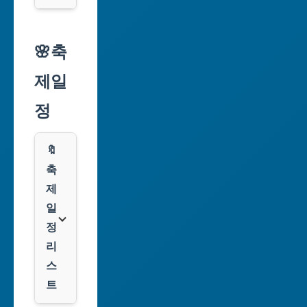
역
시
알
리
🌸축
인
익
천
제일
스
광
프
정
역
레
시
스
🔖
광
쿠
축
주
팡
제
광
일
역
클
정
시
룩
리
스
대
트
전
광