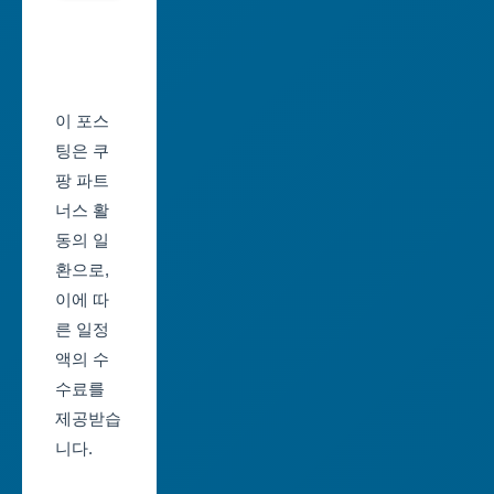
서
역
울
시
축
울
제
이 포스
산
일
팅은 쿠
광
정
팡 파트
역
너스 활
부
시
동의 일
산
환으로,
세
축
이에 따
종
제
른 일정
특
일
액의 수
별
정
수료를
자
제공받습
대
치
니다.
구
시
축