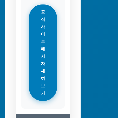
공
식
사
이
트
에
서
자
세
히
보
기