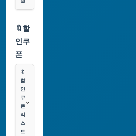
별
서
울
🔖할
특
인쿠
별
시
폰
부
산
🔖
광
할
역
인
시
쿠
폰
대
리
구
스
광
트