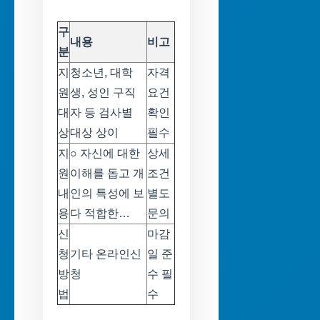
구
내용
비고
분
지
청소년, 대학
자격
원
생, 성인 구직
요건
대
자 등 검사별
확인
상
대상 상이
필수
지
○ 자신에 대한
상세
원
이해를 돕고 개
조건
내
인의 특성에 보
별도
용
다 적합한…
문의
신
마감
청
기타 온라인신
일 준
방
청
수 필
법
수