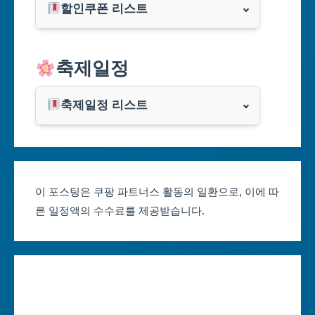
할인쿠폰 리스트
대구광역시
알리익스프레스
축제일정
인천광역시
쿠팡
광주광역시
축제일정 리스트
클룩
서울축제 일정
대전광역시
부산축제 일정
울산광역시
이 포스팅은 쿠팡 파트너스 활동의 일환으로, 이에 따
른 일정액의 수수료를 제공받습니다.
대구축제 일정
세종특별자치시
인천축제 일정
경기도
광주축제 일정
강원도