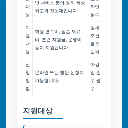
반 서비스 분야 등의 특성
대
확인
화고와 전문대입니다.
상
필수
지
상세
학생 연수비, 실습 재료
원
조건
비, 훈련 지원금, 운영비
내
별도
등이 지원됩니다.
용
문의
신
마감
청
온라인 또는 방문 신청이
일 준
방
가능합니다.
수 필
법
수
지원대상