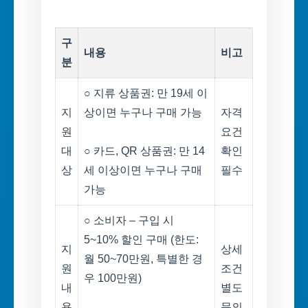
구
내용
비고
분
○ 지류 상품권: 만 19세 이
지
상이면 누구나 구매 가능
자격
원
요건
대
○ 카드, QR 상품권: 만 14
확인
상
세 이상이면 누구나 구매
필수
가능
○ 소비자 – 구입 시
5~10% 할인 구매 (한도:
지
상세
월 50~70만원, 특별한 경
원
조건
우 100만원)
내
별도
용
문의