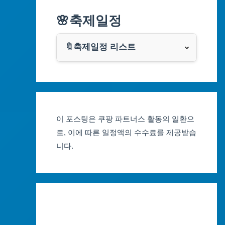
알리익스프레스
🌸축제일정
인천광역시
쿠팡
광주광역시
🔖축제일정 리스트
클룩
서울축제 일정
대전광역시
부산축제 일정
울산광역시
이 포스팅은 쿠팡 파트너스 활동의 일환으
대구축제 일정
세종특별자치시
로, 이에 따른 일정액의 수수료를 제공받습
니다.
인천축제 일정
경기도
광주축제 일정
강원도
대전축제 일정
충청북도