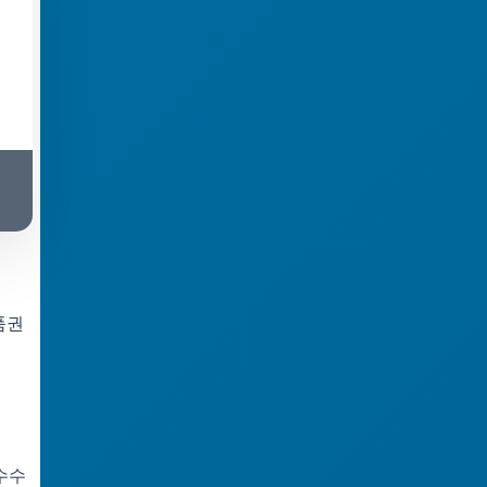
품권
수수