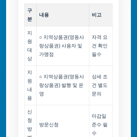
구
내용
비고
분
지
○ 지역상품권(영동사
자격 요
원
랑상품권) 사용자 및
건 확인
대
가맹점
필수
상
지
○ 지역상품권(영동사
상세 조
원
랑상품권) 발행 및 운
건 별도
내
영
문의
용
신
마감일
청
방문신청
준수 필
방
수