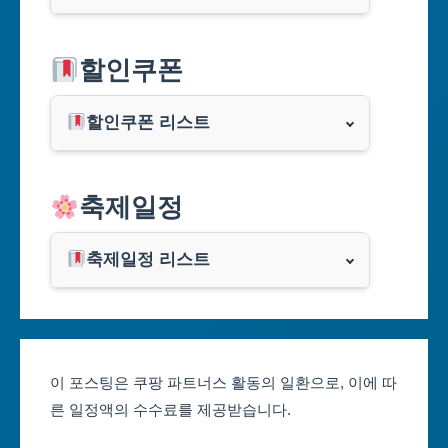
서울특별시
할인쿠폰
부산광역시
할인쿠폰 리스트
대구광역시
알리익스프레스
축제일정
인천광역시
쿠팡
광주광역시
축제일정 리스트
클룩
서울축제 일정
대전광역시
부산축제 일정
울산광역시
이 포스팅은 쿠팡 파트너스 활동의 일환으로, 이에 따
른 일정액의 수수료를 제공받습니다.
대구축제 일정
세종특별자치시