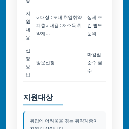
상
지
○ 대상 : 도내 취업취약
상세 조
원
계층○ 내용 : 저소득 취
건 별도
내
약계…
문의
용
신
마감일
청
방문신청
준수 필
방
수
법
지원대상
취업에 어려움을 겪는 취약계층이
지원 대상입니다.