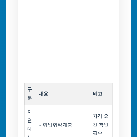
구
내용
비고
분
지
자격 요
원
○ 취업취약계층
건 확인
대
필수