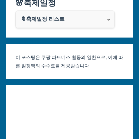
🌸축제일정
인천광역시
쿠팡
광주광역시
🔖축제일정 리스트
클룩
서울축제 일정
대전광역시
부산축제 일정
울산광역시
이 포스팅은 쿠팡 파트너스 활동의 일환으로, 이에 따
른 일정액의 수수료를 제공받습니다.
대구축제 일정
세종특별자치시
인천축제 일정
경기도
광주축제 일정
강원도
대전축제 일정
충청북도
울산축제 일정