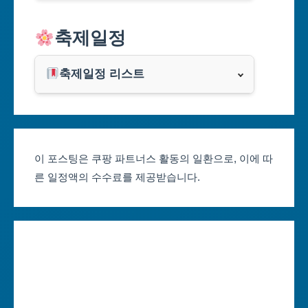
알리익스프레스
축제일정
인천광역시
쿠팡
광주광역시
축제일정 리스트
클룩
서울축제 일정
대전광역시
부산축제 일정
울산광역시
이 포스팅은 쿠팡 파트너스 활동의 일환으로, 이에 따
른 일정액의 수수료를 제공받습니다.
대구축제 일정
세종특별자치시
인천축제 일정
경기도
광주축제 일정
강원도
대전축제 일정
충청북도