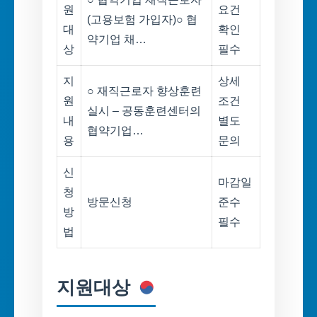
원
요건
(고용보험 가입자)○ 협
대
확인
약기업 채…
상
필수
지
상세
○ 재직근로자 향상훈련
원
조건
실시 – 공동훈련센터의
내
별도
협약기업…
용
문의
신
마감일
청
방문신청
준수
방
필수
법
지원대상