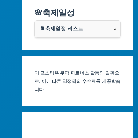
알리익스프레스
🌸축제일정
인천광역시
쿠팡
광주광역시
🔖축제일정 리스트
클룩
서울축제 일정
대전광역시
부산축제 일정
울산광역시
이 포스팅은 쿠팡 파트너스 활동의 일환으
대구축제 일정
세종특별자치시
로, 이에 따른 일정액의 수수료를 제공받습
니다.
인천축제 일정
경기도
광주축제 일정
강원도
대전축제 일정
충청북도