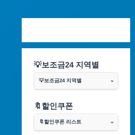
Skip
to
content
💡보조금24 지역별
💡보조금24 지역별
서울특별시
🔖할인쿠폰
부산광역시
🔖할인쿠폰 리스트
대구광역시