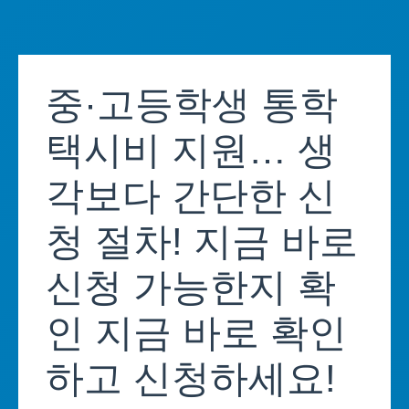
Skip
to
중·고등학생 통학
content
택시비 지원… 생
각보다 간단한 신
청 절차! 지금 바로
신청 가능한지 확
인 지금 바로 확인
하고 신청하세요!