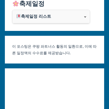
축제일정
인천광역시
쿠팡
광주광역시
축제일정 리스트
클룩
서울축제 일정
대전광역시
부산축제 일정
울산광역시
이 포스팅은 쿠팡 파트너스 활동의 일환으로, 이에 따
른 일정액의 수수료를 제공받습니다.
대구축제 일정
세종특별자치시
인천축제 일정
경기도
광주축제 일정
강원도
대전축제 일정
충청북도