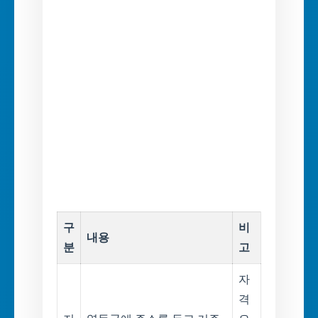
구
비
내용
분
고
자
격