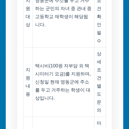
지
영동군에 주소를 두고 거주
요
원
하는 군민의 자녀 중 관내 중
건
대
고등학교 재학생이 해당됩
확
상
니다.
인
필
수
상
세
택시비(100원 자부담 외 택
지
조
시미터기 요금)를 지원하며,
원
건
신청일 현재 영동군에 주소
내
별
를 두고 거주하는 학생이 대
용
도
상입니다.
문
의
마