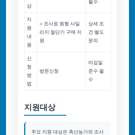
필수
상
지
○ 조사료 원형 사일
상세 조
원
리지 절단기 구매 지
건 별도
내
원
문의
용
신
마감일
청
방문신청
준수 필
방
수
법
지원대상
주요 지원 대상은 축산농가와 조사