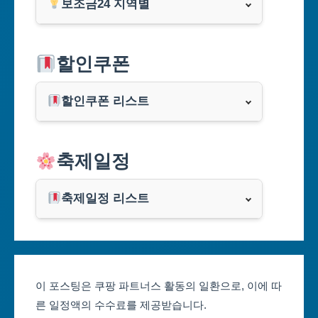
보조금24 지역별
서울특별시
할인쿠폰
부산광역시
할인쿠폰 리스트
대구광역시
알리익스프레스
축제일정
인천광역시
쿠팡
광주광역시
축제일정 리스트
클룩
서울축제 일정
대전광역시
부산축제 일정
울산광역시
이 포스팅은 쿠팡 파트너스 활동의 일환으로, 이에 따
른 일정액의 수수료를 제공받습니다.
대구축제 일정
세종특별자치시