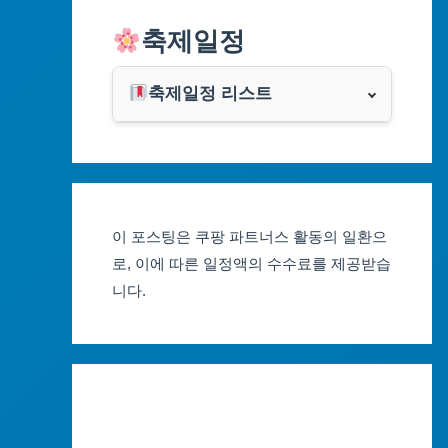
알리익스프레스
축제일정
인천광역시
쿠팡
광주광역시
축제일정 리스트
클룩
서울축제 일정
대전광역시
부산축제 일정
울산광역시
이 포스팅은 쿠팡 파트너스 활동의 일환으
대구축제 일정
세종특별자치시
로, 이에 따른 일정액의 수수료를 제공받습
니다.
인천축제 일정
경기도
광주축제 일정
강원도
대전축제 일정
충청북도