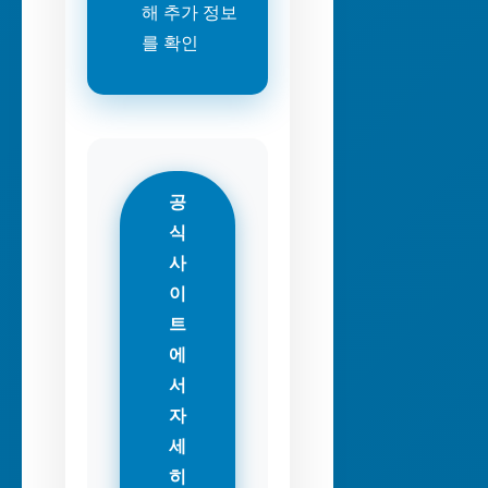
해 추가 정보
를 확인
공
식
사
이
트
에
서
자
세
히