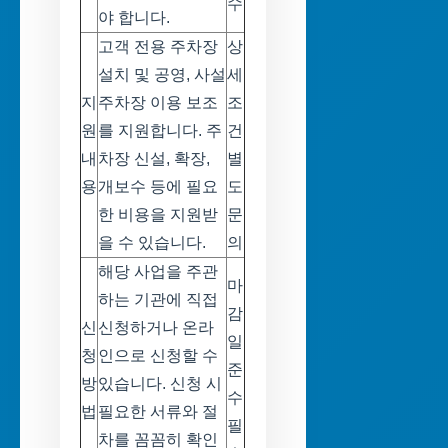
수
야 합니다.
고객 전용 주차장
상
설치 및 공영, 사설
세
지
주차장 이용 보조
조
원
를 지원합니다. 주
건
내
차장 신설, 확장,
별
용
개보수 등에 필요
도
한 비용을 지원받
문
을 수 있습니다.
의
해당 사업을 주관
마
하는 기관에 직접
감
신
신청하거나 온라
일
청
인으로 신청할 수
준
방
있습니다. 신청 시
수
법
필요한 서류와 절
필
차를 꼼꼼히 확인