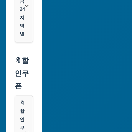
금
24
지
역
별
서
울
🔖할
특
인쿠
별
시
폰
부
산
🔖
광
할
역
인
시
쿠