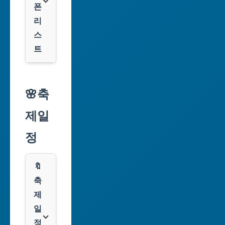
폰
대
리
구
스
광
트
역
시
알
리
🌸축
인
익
천
제일
스
광
프
정
역
레
시
스
🔖
광
쿠
축
주
팡
제
광
일
역
클
정