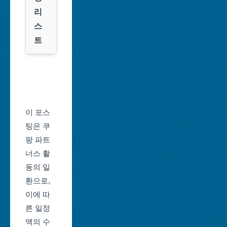
시
룩
리
스
대
트
전
광
서
역
울
시
축
울
제
이 포스
산
일
팅은 쿠
광
정
팡 파트
역
너스 활
부
시
동의 일
산
환으로,
세
축
이에 따
종
제
른 일정
특
일
액의 수