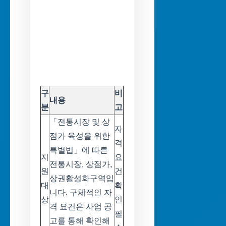
구
비
내용
분
고
「전통시장 및 상
자
점가 육성을 위한
격
특별법」에 따른
지
요
전통시장, 상점가,
원
건
상권활성화구역입
대
확
니다. 구체적인 자
상
인
격 요건은 사업 공
필
고를 통해 확인해