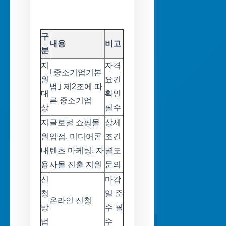
구
내용
비고
분
지
자격
｢중소기업기본
원
요건
법｣ 제2조에 따
대
확인
른 중소기업
상
필수
지
글로벌 쇼핑몰
상세
원
입점, 미디어콘
조건
내
텐츠 마케팅, 자
별도
용
사몰 진출 지원
문의
신
마감
청
일 준
온라인 신청
방
수 필
법
수