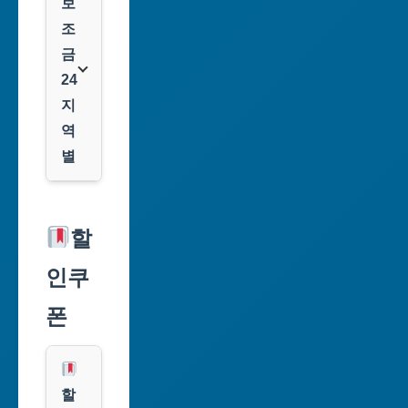
보
조
금
24
지
역
별
서
울
할
특
인쿠
별
시
폰
부
산
광
할