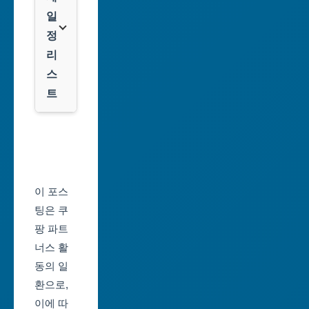
광
일
역
클
정
시
룩
리
스
대
트
전
광
서
역
울
시
축
울
제
이 포스
산
일
팅은 쿠
광
정
팡 파트
역
너스 활
부
시
동의 일
산
환으로,
세
축
이에 따