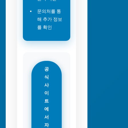
문의처를 통
해 추가 정보
를 확인
공
식
사
이
트
에
서
자