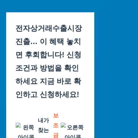
Skip
to
전자상거래수출시장
content
진출… 이 혜택 놓치
면 후회합니다! 신청
조건과 방법을 확인
하세요 지금 바로 확
인하고 신청하세요!
보
내가
조
찾는
금