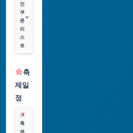
역
인
시
쿠
폰
대
리
구
스
광
트
역
시
알
리
축
인
익
천
제일
스
광
프
정
역
레
시
스
광
쿠
축
주
팡
제