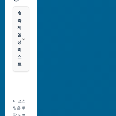
레
시
스
🔖
광
쿠
축
주
팡
제
광
일
역
클
정
시
룩
리
스
대
트
전
광
서
역
울
시
축
울
제
이 포스
산
일
팅은 쿠
광
정
팡 파트