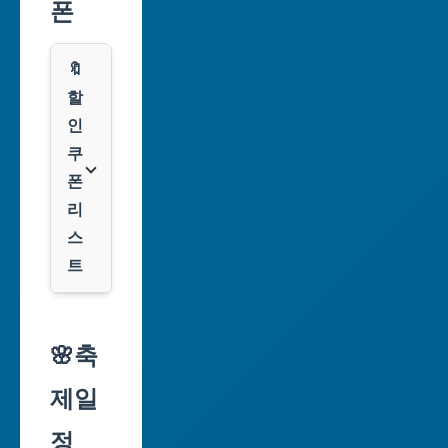
폰
부
산
🔖
광
할
역
인
시
쿠
폰
대
리
구
스
광
트
역
시
알
리
🌸축
인
익
천
제일
스
광
프
정
역