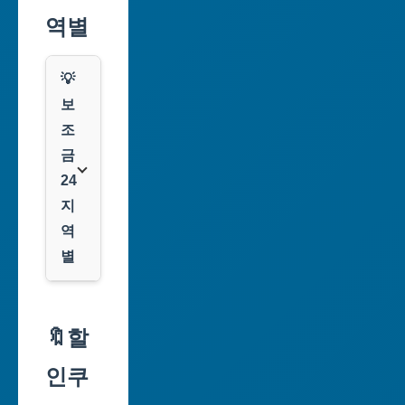
역별
💡
보
조
금
24
지
역
별
서
울
🔖할
특
인쿠
별
시