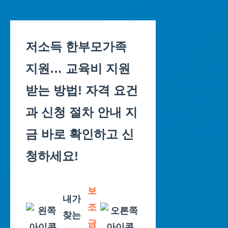
Skip
to
저소득 한부모가족
content
지원… 교육비 지원
받는 방법! 자격 요건
과 신청 절차 안내 지
금 바로 확인하고 신
청하세요!
보
내가
조
찾는
금