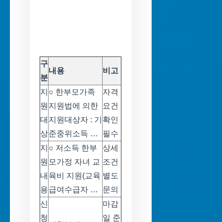
구
내용
비고
분
지
○ 한부모가족
자격
원
지원법에 의한
요건
대
지원대상자 : 기
확인
상
준중위소득 …
필수
지
○ 저소득 한부
상세
원
모가정 자녀 교
조건
내
육비 지원(교육
별도
용
급여수급자 …
문의
신
마감
청
일 준