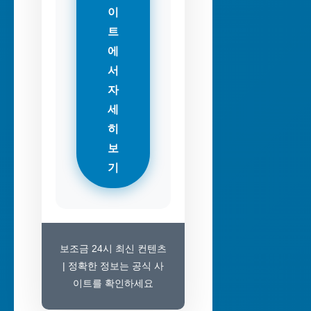
이
트
에
서
자
세
히
보
기
보조금 24시 최신 컨텐츠
| 정확한 정보는 공식 사
이트를 확인하세요