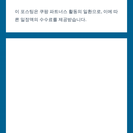
부산축제 일정
울산광역시
이 포스팅은 쿠팡 파트너스 활동의 일환으로, 이에 따
른 일정액의 수수료를 제공받습니다.
대구축제 일정
세종특별자치시
인천축제 일정
경기도
광주축제 일정
강원도
대전축제 일정
충청북도
울산축제 일정
충청남도
세종축제 일정
전라북도
경기축제 일정
전라남도