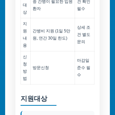
중 간병이 필요한 입원
건 확인
대
환자
필수
상
지
상세 조
원
간병비 지원 (1일 5만
건 별도
내
원, 연간 30일 한도)
문의
용
신
마감일
청
방문신청
준수 필
방
수
법
지원대상