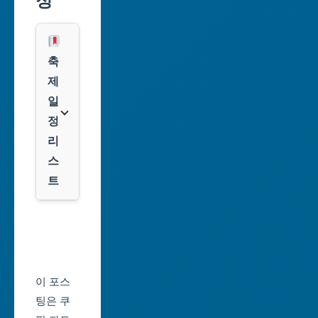
정
레
시
스
광
쿠
축
주
팡
제
광
일
역
클
정
시
룩
리
스
대
트
전
광
서
역
울
시
축
울
제
이 포스
산
일
팅은 쿠
광
정