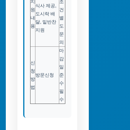
지
조
식사 제공,
원
건
도시락 배
내
별
달, 밑반찬
용
도
지원
문
의
마
감
신
일
청
방문신청
준
방
수
법
필
수