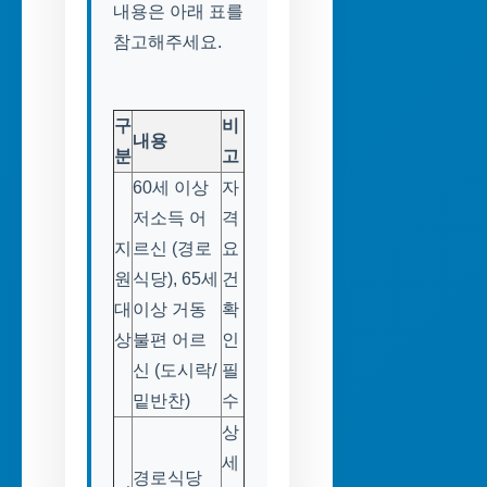
내용은 아래 표를
참고해주세요.
구
비
내용
분
고
60세 이상
자
저소득 어
격
지
르신 (경로
요
원
식당), 65세
건
대
이상 거동
확
상
불편 어르
인
신 (도시락/
필
밑반찬)
수
상
세
경로식당