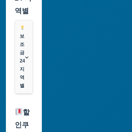
역별
보
조
금
24
지
역
별
서
울
할
특
인쿠
별