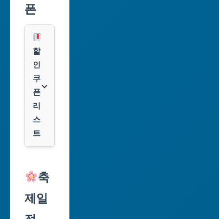
시
폰
부
산
광
할
역
인
시
쿠
폰
대
리
구
스
광
트
역
시
알
리
축
인
익
천
제일
스
광
프
역