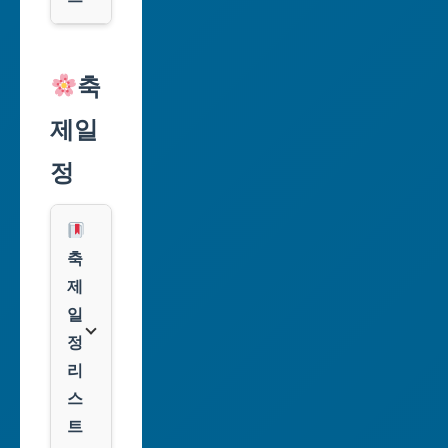
역
시
알
리
축
인
익
천
제일
스
광
프
정
역
레
시
스
광
쿠
축
주
팡
제
광
일
역
클
정
시
룩
리
스
대
트
전