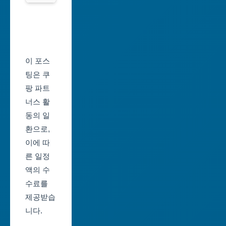
광
서
역
울
시
축
울
제
이 포스
산
일
팅은 쿠
광
정
팡 파트
역
너스 활
부
시
동의 일
산
환으로,
세
축
이에 따
종
제
른 일정
특
일
액의 수
별
정
수료를
자
제공받습
대
치
니다.
구
시