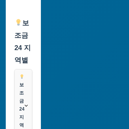
보
조금
24 지
역별
보
조
금
24
지
역