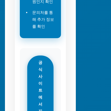
원인지 확인
문의처를 통
해 추가 정보
를 확인
공
식
사
이
트
에
서