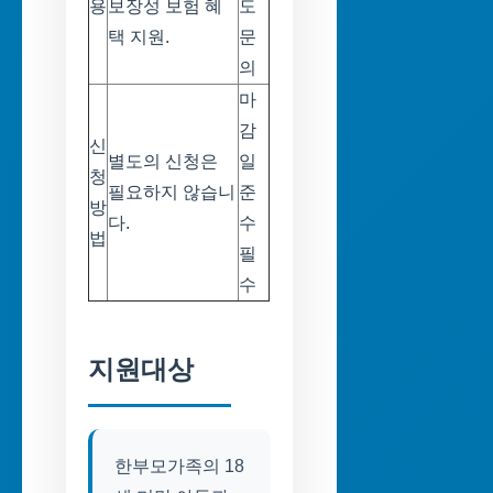
용
보장성 보험 혜
도
택 지원.
문
의
마
감
신
별도의 신청은
일
청
필요하지 않습니
준
방
다.
수
법
필
수
지원대상
한부모가족의 18