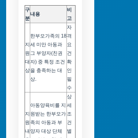
구
비
내용
분
고
자
한부모가족의 18
격
지
세 미만 아동과
요
원
그 부양자(친권
건
대
자) 중 특정 조건
확
상
을 충족하는 대
인
상.
필
수
상
아동양육비를 지
세
지
원받는 한부모가
조
원
족의 아동과 부
건
내
양자 대상 단체
별