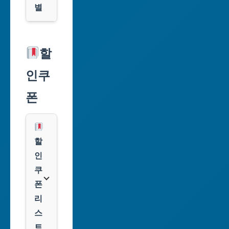
별
서
울
할
특
인쿠
별
시
폰
부
산
광
할
역
인
시
쿠
폰
대
리
구
스
광
트