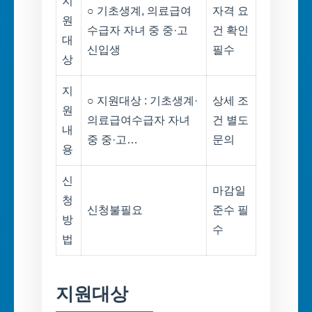
지
○ 기초생계, 의료급여
자격 요
원
수급자 자녀 중 중·고
건 확인
대
신입생
필수
상
지
○ 지원대상 : 기초생계·
상세 조
원
의료급여수급자 자녀
건 별도
내
중 중·고…
문의
용
신
마감일
청
신청불필요
준수 필
방
수
법
지원대상