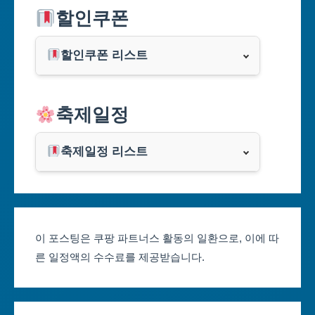
할인쿠폰
부산광역시
할인쿠폰 리스트
대구광역시
알리익스프레스
축제일정
인천광역시
쿠팡
광주광역시
축제일정 리스트
클룩
서울축제 일정
대전광역시
부산축제 일정
울산광역시
이 포스팅은 쿠팡 파트너스 활동의 일환으로, 이에 따
른 일정액의 수수료를 제공받습니다.
대구축제 일정
세종특별자치시
인천축제 일정
경기도