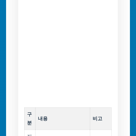
구
내용
비고
분