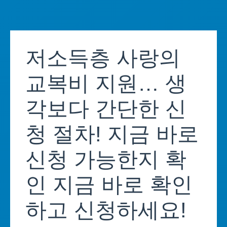
Skip
to
저소득층 사랑의
content
교복비 지원… 생
각보다 간단한 신
청 절차! 지금 바로
신청 가능한지 확
인 지금 바로 확인
하고 신청하세요!