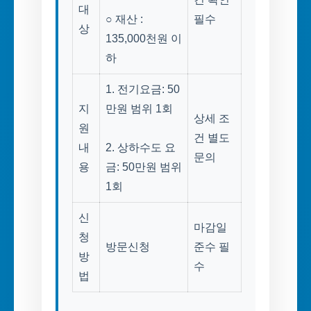
대
○ 재산 :
필수
상
135,000천원 이
하
1. 전기요금: 50
지
만원 범위 1회
상세 조
원
건 별도
내
2. 상하수도 요
문의
용
금: 50만원 범위
1회
신
마감일
청
방문신청
준수 필
방
수
법