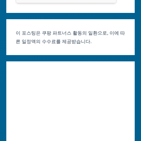
클룩
서울축제 일정
대전광역시
부산축제 일정
울산광역시
이 포스팅은 쿠팡 파트너스 활동의 일환으로, 이에 따
른 일정액의 수수료를 제공받습니다.
대구축제 일정
세종특별자치시
인천축제 일정
경기도
광주축제 일정
강원도
대전축제 일정
충청북도
울산축제 일정
충청남도
세종축제 일정
전라북도